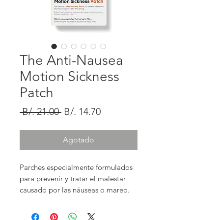
The Anti-Nausea
Motion Sickness
Patch
Precio
Precio
 B/. 21.00 
B/. 14.70
de
oferta
Agotado
Parches especialmente formulados
para prevenir y tratar el malestar
causado por las náuseas o mareo.